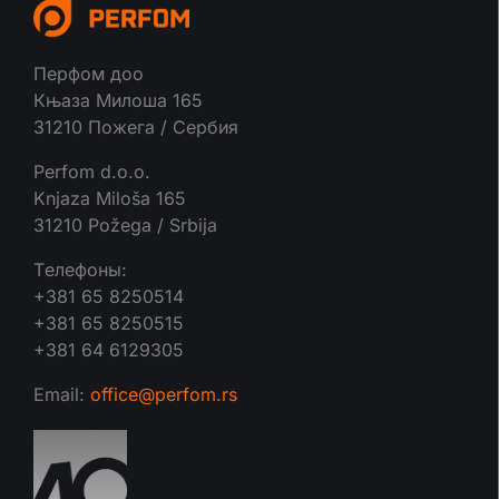
Перфом доо
Књаза Милоша 165
31210 Пожега / Сербия
Perfom d.o.o.
Knjaza Miloša 165
31210 Požega / Srbija
Tелефоны:
+381 65 8250514
+381 65 8250515
+381 64 6129305
Email:
office@perfom.rs