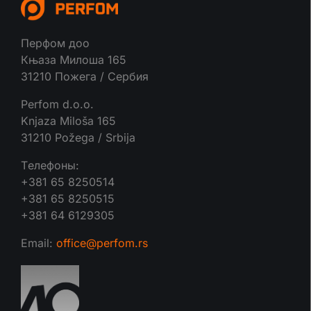
Перфом доо
Књаза Милоша 165
31210 Пожега / Сербия
Perfom d.o.o.
Knjaza Miloša 165
31210 Požega / Srbija
Tелефоны:
+381 65 8250514
+381 65 8250515
+381 64 6129305
Email:
office@perfom.rs