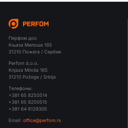
Перфом доо
Књаза Милоша 165
31210 Пожега / Сербия
Perfom d.o.o.
Knjaza Miloša 165
31210 Požega / Srbija
Tелефоны:
+381 65 8250514
+381 65 8250515
+381 64 6129305
Email:
office@perfom.rs