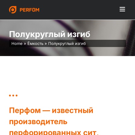
Skip
to
content
Полукруглый изгиб
Home
»
Ёмкость
»
Полукруглый изгиб
Перфом — известный
производитель
перфорированных сит,