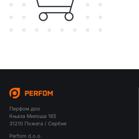
Перфом доо
Књаза Милоша 165
31210 Пожега / Сербия
Perfom d.o.o.