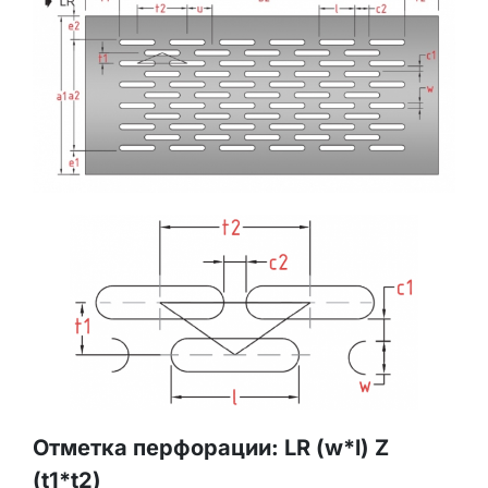
Отметка перфорации: LR (w*l) Z
(t1*t2)