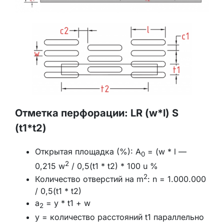
Отметка перфорации: LR (w*l) S
(t1*t2)
Открытая площадка (%): A
= (w * l —
0
2
0,215 w
/ 0,5(t1 * t2) * 100 u %
2
Количество отверстий на m
: n = 1.000.000
/ 0,5(t1 * t2)
a
= y * t1 + w
2
y = количество расстояний t1 параллельно