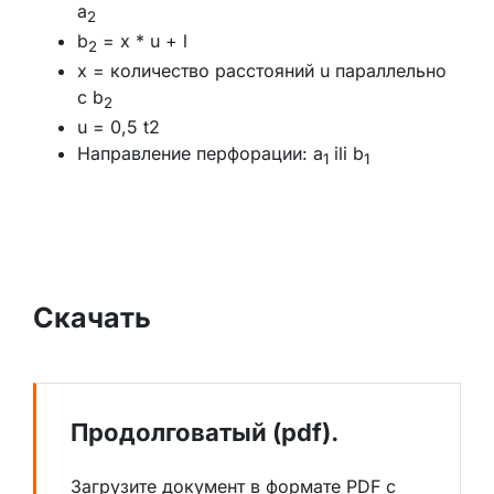
a
2
b
= x * u + l
2
x = количество расстояний u параллельно
с b
2
u = 0,5 t2
Направление перфорации: a
ili b
1
1
Скачать
Продолговатый (pdf).
Загрузите документ в формате PDF с