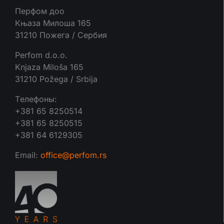
Перфом доо
Књаза Милоша 165
31210 Пожега / Сербия
Perfom d.o.o.
Knjaza Miloša 165
31210 Požega / Srbija
Tелефоны:
+381 65 8250514
+381 65 8250515
+381 64 6129305
Email:
office@perfom.rs