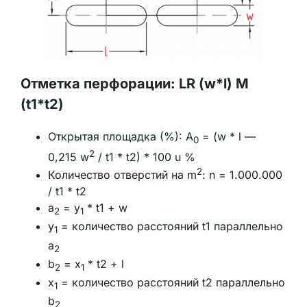
Отметка перфорации: LR (w*l) M
(t1*t2)
Открытая площадка (%): A
= (w * l —
0
2
0,215 w
/ t1 * t2) * 100 u %
2
Количество отверстий на m
: n = 1.000.000
/ t1 * t2
a
= y
* t1 + w
2
1
y
= количество расстояний t1 параллельно
1
a
2
b
= x
* t2 + l
2
1
x
= количество расстояний t2 параллельно
1
b
2