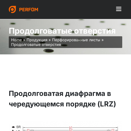
Skip
to
content
Продолговатые отверстия
Home
»
Продукция
»
Перфорированные листы
»
Продолговатые отверстия
Продолговатая диафрагма в
чередующемся порядке (LRZ)