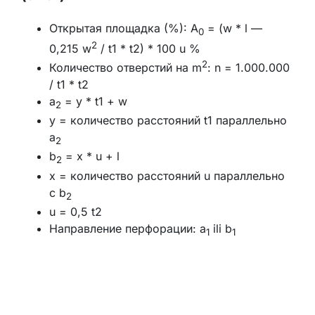
Открытая площадка (%): A
= (w * l —
0
2
0,215 w
/ t1 * t2) * 100 u %
2
Количество отверстий на m
: n = 1.000.000
/ t1 * t2
a
= y * t1 + w
2
y = количество расстояний t1 параллельно
a
2
b
= x * u + l
2
x = количество расстояний u параллельно
с b
2
u = 0,5 t2
Направление перфорации: a
ili b
1
1