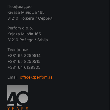
Перфом доо
Књаза Милоша 165
31210 Пожега / Сербия
Perfom d.o.o.
Knjaza Miloša 165
31210 Požega / Srbija
Tелефоны:
+381 65 8250514
+381 65 8250515
+381 64 6129305
Email:
office@perfom.rs