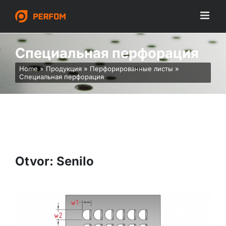
Skip
to
content
Специальная перфорация
Home
»
Продукция
»
Перфорированные листы
»
Специальная перфорация
Otvor: Senilo