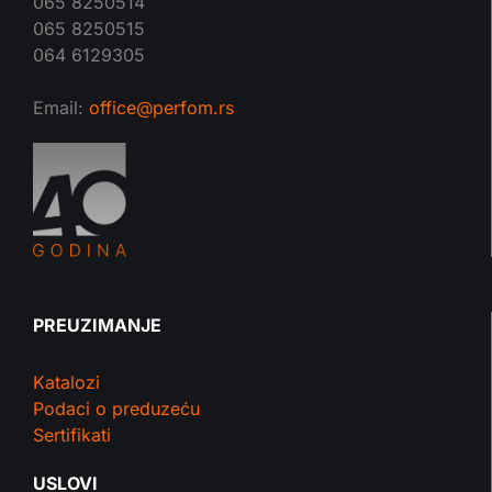
065 8250514
065 8250515
064 6129305
Email:
office@perfom.rs
PREUZIMANJE
Katalozi
Podaci o preduzeću
Sertifikati
USLOVI