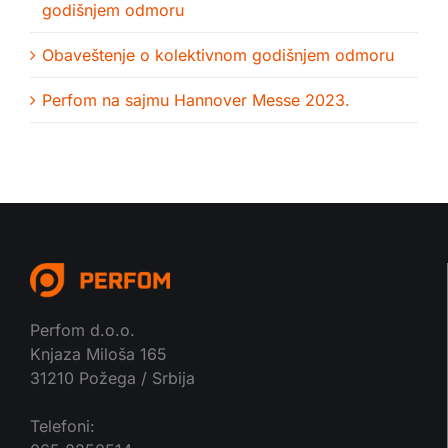
godišnjem odmoru
Obaveštenje o kolektivnom godišnjem odmoru
Perfom na sajmu Hannover Messe 2023.
Perfom d.o.o.
Knjaza Miloša 165
31210 Požega / Srbija
Telefoni: