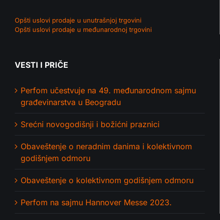
Opšti uslovi prodaje u unutrašnjoj trgovini
Opšti uslovi prodaje u međunarodnoj trgovini
VESTI I PRIČE
Perfom učestvuje na 49. međunarodnom sajmu
građevinarstva u Beogradu
Srećni novogodišnji i božićni praznici
Obaveštenje o neradnim danima i kolektivnom
godišnjem odmoru
Obaveštenje o kolektivnom godišnjem odmoru
Perfom na sajmu Hannover Messe 2023.