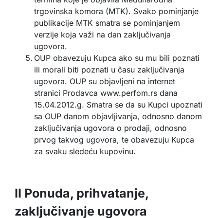
trgovinska komora (MTK). Svako pominjanje
publikacije MTK smatra se pominjanjem
verzije koja važi na dan zaključivanja
ugovora.
OUP obavezuju Kupca ako su mu bili poznati
ili morali biti poznati u času zaključivanja
ugovora. OUP su objavljeni na internet
stranici Prodavca www.perfom.rs dana
15.04.2012.g. Smatra se da su Kupci upoznati
sa OUP danom objavljivanja, odnosno danom
zaključivanja ugovora o prodaji, odnosno
prvog takvog ugovora, te obavezuju Kupca
za svaku sledeću kupovinu.
II Ponuda, prihvatanje,
zaključivanje ugovora