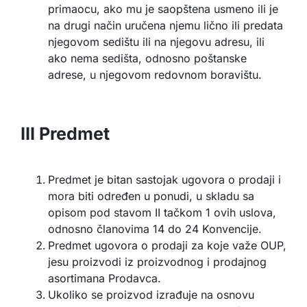
primaocu, ako mu je saopštena usmeno ili je
na drugi način uručena njemu lično ili predata
njegovom sedištu ili na njegovu adresu, ili
ako nema sedišta, odnosno poštanske
adrese, u njegovom redovnom boravištu.
III Predmet
Predmet je bitan sastojak ugovora o prodaji i
mora biti određen u ponudi, u skladu sa
opisom pod stavom II tačkom 1 ovih uslova,
odnosno članovima 14 do 24 Konvencije.
Predmet ugovora o prodaji za koje važe OUP,
jesu proizvodi iz proizvodnog i prodajnog
asortimana Prodavca.
Ukoliko se proizvod izrađuje na osnovu