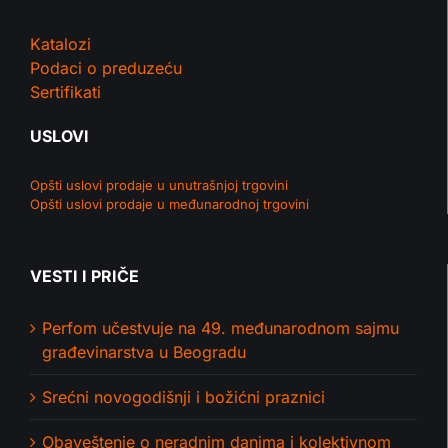
Katalozi
Podaci o preduzeću
Sertifikati
USLOVI
Opšti uslovi prodaje u unutrašnjoj trgovini
Opšti uslovi prodaje u međunarodnoj trgovini
VESTI I PRIČE
Perfom učestvuje na 49. međunarodnom sajmu
građevinarstva u Beogradu
Srećni novogodišnji i božićni praznici
Obaveštenje o neradnim danima i kolektivnom