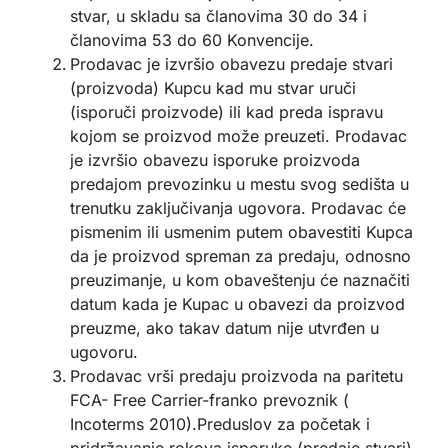
stvar, u skladu sa članovima 30 do 34 i
članovima 53 do 60 Konvencije.
Prodavac je izvršio obavezu predaje stvari
(proizvoda) Kupcu kad mu stvar uruči
(isporuči proizvode) ili kad preda ispravu
kojom se proizvod može preuzeti. Prodavac
je izvršio obavezu isporuke proizvoda
predajom prevozinku u mestu svog sedišta u
trenutku zaključivanja ugovora. Prodavac će
pismenim ili usmenim putem obavestiti Kupca
da je proizvod spreman za predaju, odnosno
preuzimanje, u kom obaveštenju će naznačiti
datum kada je Kupac u obavezi da proizvod
preuzme, ako takav datum nije utvrđen u
ugovoru.
Prodavac vrši predaju proizvoda na paritetu
FCA- Free Carrier-franko prevoznik (
Incoterms 2010).Preduslov za početak i