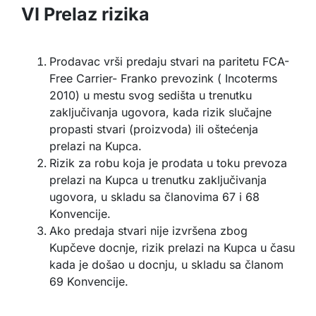
VI Prelaz rizika
Prodavac vrši predaju stvari na paritetu FCA-
Free Carrier- Franko prevozink ( Incoterms
2010) u mestu svog sedišta u trenutku
zaključivanja ugovora, kada rizik slučajne
propasti stvari (proizvoda) ili oštećenja
prelazi na Kupca.
Rizik za robu koja je prodata u toku prevoza
prelazi na Kupca u trenutku zaključivanja
ugovora, u skladu sa članovima 67 i 68
Konvencije.
Ako predaja stvari nije izvršena zbog
Kupčeve docnje, rizik prelazi na Kupca u času
kada je došao u docnju, u skladu sa članom
69 Konvencije.