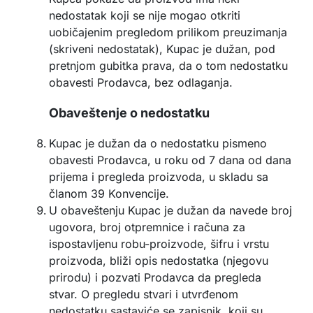
nedostatak koji se nije mogao otkriti
uobičajenim pregledom prilikom preuzimanja
(skriveni nedostatak), Kupac je dužan, pod
pretnjom gubitka prava, da o tom nedostatku
obavesti Prodavca, bez odlaganja.
Obaveštenje o nedostatku
Kupac je dužan da o nedostatku pismeno
obavesti Prodavca, u roku od 7 dana od dana
prijema i pregleda proizvoda, u skladu sa
članom 39 Konvencije.
U obaveštenju Kupac je dužan da navede broj
ugovora, broj otpremnice i računa za
ispostavljenu robu-proizvode, šifru i vrstu
proizvoda, bliži opis nedostatka (njegovu
prirodu) i pozvati Prodavca da pregleda
stvar. O pregledu stvari i utvrđenom
nedostatku sastaviće se zapisnik, koji su