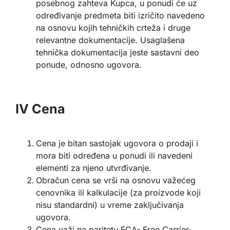
posebnog zahteva Kupca, u ponudi će uz
određivanje predmeta biti izričito navedeno
na osnovu kojih tehničkih crteža i druge
relevantne dokumentacije. Usaglašena
tehnička dokumentacija jeste sastavni deo
ponude, odnosno ugovora.
IV Cena
Cena je bitan sastojak ugovora o prodaji i
mora biti određena u ponudi ili navedeni
elementi za njeno utvrđivanje.
Obračun cena se vrši na osnovu važećeg
cenovnika ili kalkulacije (za proizvode koji
nisu standardni) u vreme zaključivanja
ugovora.
Cena važi na paritetu FCA- Free Carrier-