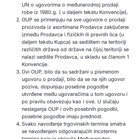
UN o ugovorima o međunarodnoj prodaji
robe iz 1980.g. ( u daljem tekstu Konvencije).
OUP se primenjuju na sve ugovore o prodaji
proizvoda iz asortimana Prodavca zaključene
između Prodavca i fizičkih ili pravnih lica (u
daljem tekstu Kupca) sa sedištem na teritoriji
različitih država od države na čijoj teritoriji se
nalazi sedište Prodavca, u skladu sa članom 1
Konvencije.
Ovi OUP, bilo da su sadržani u pismenom
ugovoru o prodaji, bilo da se na njih ugovor
poziva, dopunjuju posebne pogodbe
utvrđene među ugovaračima u tom ugovoru i
po pravilu obavezuju kao i ove. U slučaju
neslaganja OUP i ovih posebnih pogodbi,
posebne pogodbe imaju prednost.
Svako navođenje trgovinskih termina smatra
se navođenjem odgovarajućih Incoterms
termina koje je objavila Međunarodna