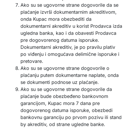
Ako su se ugovorne strane dogovorile da se
plaćanje izvrši dokumentarnim akreditivom,
onda Kupac mora obezbediti da
dokumentarni akreditiv u korist Prodavca izda
ugledna banka, kao i da obavesti Prodavca
pre dogovorenog datuma isporuke.
Dokumentarni akreditiv, je po pravilu plativ
po viđenju i omogućava delimične isporuke i
pretovare.
Ako su se ugovorne strane dogovorile o
plaćanju putem dokumentarne naplate, onda
se dokumenti podnose uz plaćanje.
Ako su se ugovorne strane dogovorile da
plaćanje bude obezbeđeno bankovnom
garancijom, Kupac mora 7 dana pre
dogovorenog datuma isporuke, obezbedi
bankovnu garanciju po prvom pozivu ili stand
by akreditiv, od strane ugledne banke.