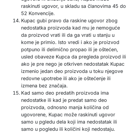
raskinuti ugovor, u skladu sa članovima 45 do
52 Konvencije.
Kupac gubi pravo da raskine ugovor zbog
nedostatka proizvoda kad mu je nemoguće
da proizvod vrati ili da ga vrati u stanju u
kome je primio. Isto vredi i ako je proizvod
potpuno ili delimično propao ili je oštećen,
usled obaveze Kupca da pregleda proizvod ili
ako je pre nego je otkriven nedostatak Kupac
izmenio jedan deo proizvoda u toku njegove
redovne upotrebe ili ako je oštećenje ili
izmena bez značaja.
Kad samo deo predatih proizvoda ima
nedostatke ili kad je predat samo deo
proizvoda, odnosno manja količina od
ugovorene, Kupac može raskinuti ugovor
samo u pgledu dela koji ima nedostatak ili
samo u pogledu ili količini koji nedostaju.