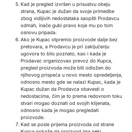
Kad je pregled izvršen u prisustvu obeju
strana, Kupac je dužan da svoje primedbe
zbog vidljivih nedostataka saopšti Prodavcu
odmah, inače gubi pravo koje mu po tom
osnovu pripada.
Ako je Kupac otpremio proizvode dalje bez
pretovara, a Prodavcu je pri zaključenju
ugovora to bilo poznato, kao i kada je
Prodavac organizovao prevoz do Kupca,
pregled proizvoda može biti odložen do
njihovog prispeća u novo mesto opredeljenja,
odnosno mesto gde se nalazi Kupac, kada je
Kupac dužan da Prodavca obavesti o
nedostacima, čim je to prema redovnom toku
stvari mogao doznati od svojih klijenata,
odnosno kada je mogao pregledati
proizvode.
Kad se posle prijema proizvoda od strane
Kupca pokaže da proizvod ima neki