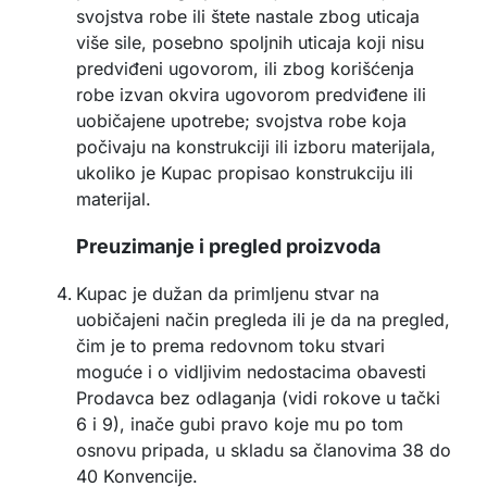
svojstva robe ili štete nastale zbog uticaja
više sile, posebno spoljnih uticaja koji nisu
predviđeni ugovorom, ili zbog korišćenja
robe izvan okvira ugovorom predviđene ili
uobičajene upotrebe; svojstva robe koja
počivaju na konstrukciji ili izboru materijala,
ukoliko je Kupac propisao konstrukciju ili
materijal.
Preuzimanje i pregled proizvoda
Kupac je dužan da primljenu stvar na
uobičajeni način pregleda ili je da na pregled,
čim je to prema redovnom toku stvari
moguće i o vidljivim nedostacima obavesti
Prodavca bez odlaganja (vidi rokove u tački
6 i 9), inače gubi pravo koje mu po tom
osnovu pripada, u skladu sa članovima 38 do
40 Konvencije.