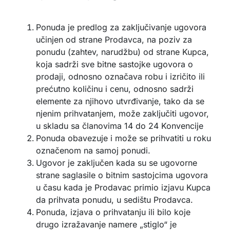
Ponuda je predlog za zaključivanje ugovora
učinjen od strane Prodavca, na poziv za
ponudu (zahtev, narudžbu) od strane Kupca,
koja sadrži sve bitne sastojke ugovora o
prodaji, odnosno označava robu i izričito ili
prećutno količinu i cenu, odnosno sadrži
elemente za njihovo utvrđivanje, tako da se
njenim prihvatanjem, može zaključiti ugovor,
u skladu sa članovima 14 do 24 Konvencije
Ponuda obavezuje i može se prihvatiti u roku
označenom na samoj ponudi.
Ugovor je zaključen kada su se ugovorne
strane saglasile o bitnim sastojcima ugovora
u času kada je Prodavac primio izjavu Kupca
da prihvata ponudu, u sedištu Prodavca.
Ponuda, izjava o prihvatanju ili bilo koje
drugo izražavanje namere „stiglo“ je