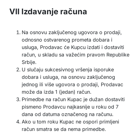
VII Izdavanje računa
Na osnovu zaključenog ugovora o prodaji,
odnosno ostvarenog prometa dobara i
usluga, Prodavac će Kupcu izdati i dostaviti
račun, u skladu sa važećim pravom Republike
Srbije.
U slučaju sukcesivnog vršenja isporuke
dobara i usluga, na osnovu zaključenog
jednog ili više ugovora o prodaji, Prodavac
može da izda 1 (jedan) račun.
Primedbe na račun Kupac je dužan dostaviti
pismeno Prodavcu najkasnije u roku od 7
dana od datuma označenog na računu.
Ako u tom roku Kupac ne ospori primljeni
račun smatra se da nema primedbe.