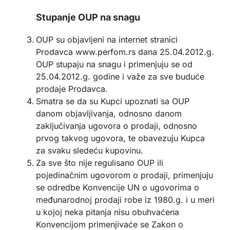
Stupanje OUP na snagu
OUP su objavljeni na internet stranici
Prodavca www.perfom.rs dana 25.04.2012.g.
OUP stupaju na snagu i primenjuju se od
25.04.2012.g. godine i važe za sve buduće
prodaje Prodavca.
Smatra se da su Kupci upoznati sa OUP
danom objavljivanja, odnosno danom
zaključivanja ugovora o prodaji, odnosno
prvog takvog ugovora, te obavezuju Kupca
za svaku sledeću kupovinu.
Za sve što nije regulisano OUP ili
pojedinačnim ugovorom o prodaji, primenjuju
se odredbe Konvencije UN o ugovorima o
međunarodnoj prodaji robe iz 1980.g. i u meri
u kojoj neka pitanja nisu obuhvaćena
Konvencijom primenjivaće se Zakon o