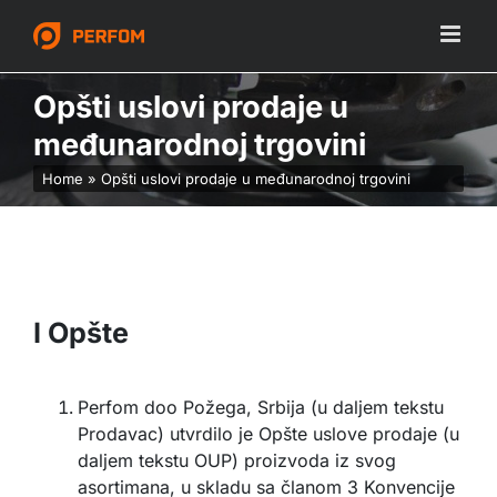
Skip
to
content
Opšti uslovi prodaje u
međunarodnoj trgovini
Home
»
Opšti uslovi prodaje u međunarodnoj trgovini
I Opšte
Perfom doo Požega, Srbija (u daljem tekstu
Prodavac) utvrdilo je Opšte uslove prodaje (u
daljem tekstu OUP) proizvoda iz svog
asortimana, u skladu sa članom 3 Konvencije