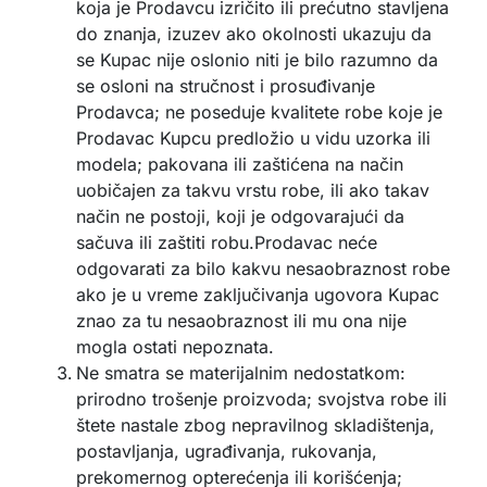
koja je Prodavcu izričito ili prećutno stavljena
do znanja, izuzev ako okolnosti ukazuju da
se Kupac nije oslonio niti je bilo razumno da
se osloni na stručnost i prosuđivanje
Prodavca; ne poseduje kvalitete robe koje je
Prodavac Kupcu predložio u vidu uzorka ili
modela; pakovana ili zaštićena na način
uobičajen za takvu vrstu robe, ili ako takav
način ne postoji, koji je odgovarajući da
sačuva ili zaštiti robu.Prodavac neće
odgovarati za bilo kakvu nesaobraznost robe
ako je u vreme zaključivanja ugovora Kupac
znao za tu nesaobraznost ili mu ona nije
mogla ostati nepoznata.
Ne smatra se materijalnim nedostatkom:
prirodno trošenje proizvoda; svojstva robe ili
štete nastale zbog nepravilnog skladištenja,
postavljanja, ugrađivanja, rukovanja,
prekomernog opterećenja ili korišćenja;