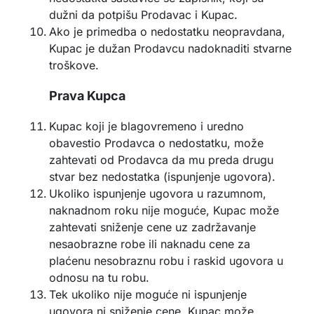
dužni da potpišu Prodavac i Kupac.
Ako je primedba o nedostatku neopravdana,
Kupac je dužan Prodavcu nadoknaditi stvarne
troškove.
Prava Kupca
Kupac koji je blagovremeno i uredno
obavestio Prodavca o nedostatku, može
zahtevati od Prodavca da mu preda drugu
stvar bez nedostatka (ispunjenje ugovora).
Ukoliko ispunjenje ugovora u razumnom,
naknadnom roku nije moguće, Kupac može
zahtevati sniženje cene uz zadržavanje
nesaobrazne robe ili naknadu cene za
plaćenu nesobraznu robu i raskid ugovora u
odnosu na tu robu.
Tek ukoliko nije moguće ni ispunjenje
ugovora ni sniženje cene, Kupac može