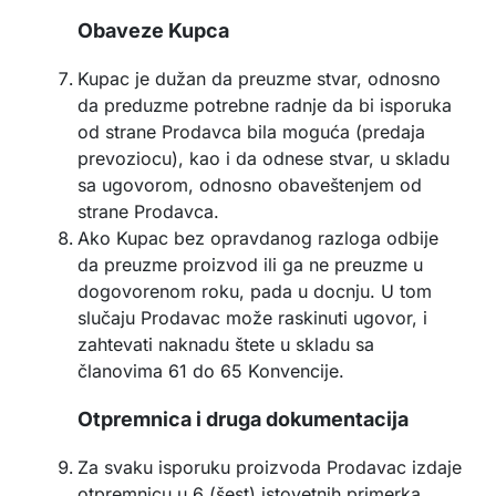
Obaveze Kupca
Kupac je dužan da preuzme stvar, odnosno
da preduzme potrebne radnje da bi isporuka
od strane Prodavca bila moguća (predaja
prevoziocu), kao i da odnese stvar, u skladu
sa ugovorom, odnosno obaveštenjem od
strane Prodavca.
Ako Kupac bez opravdanog razloga odbije
da preuzme proizvod ili ga ne preuzme u
dogovorenom roku, pada u docnju. U tom
slučaju Prodavac može raskinuti ugovor, i
zahtevati naknadu štete u skladu sa
članovima 61 do 65 Konvencije.
Otpremnica i druga dokumentacija
Za svaku isporuku proizvoda Prodavac izdaje
otpremnicu u 6 (šest) istovetnih primerka.