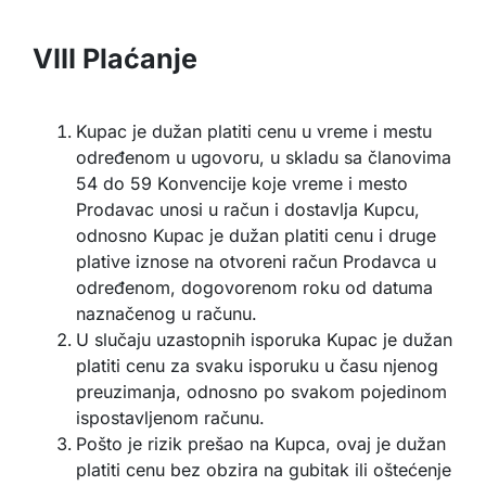
VIII Plaćanje
Kupac je dužan platiti cenu u vreme i mestu
određenom u ugovoru, u skladu sa članovima
54 do 59 Konvencije koje vreme i mesto
Prodavac unosi u račun i dostavlja Kupcu,
odnosno Kupac je dužan platiti cenu i druge
plative iznose na otvoreni račun Prodavca u
određenom, dogovorenom roku od datuma
naznačenog u računu.
U slučaju uzastopnih isporuka Kupac je dužan
platiti cenu za svaku isporuku u času njenog
preuzimanja, odnosno po svakom pojedinom
ispostavljenom računu.
Pošto je rizik prešao na Kupca, ovaj je dužan
platiti cenu bez obzira na gubitak ili oštećenje