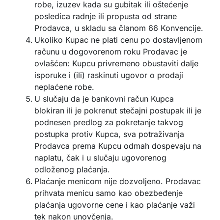
robe, izuzev kada su gubitak ili oštećenje
posledica radnje ili propusta od strane
Prodavca, u skladu sa članom 66 Konvencije.
Ukoliko Kupac ne plati cenu po dostavljenom
računu u dogovorenom roku Prodavac je
ovlašćen: Kupcu privremeno obustaviti dalje
isporuke i (ili) raskinuti ugovor o prodaji
neplaćene robe.
U slučaju da je bankovni račun Kupca
blokiran ili je pokrenut stečajni postupak ili je
podnesen predlog za pokretanje takvog
postupka protiv Kupca, sva potraživanja
Prodavca prema Kupcu odmah dospevaju na
naplatu, čak i u slučaju ugovorenog
odloženog plaćanja.
Plaćanje menicom nije dozvoljeno. Prodavac
prihvata menicu samo kao obezbeđenje
plaćanja ugovorne cene i kao plaćanje važi
tek nakon unovčenja.