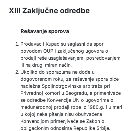
XIII Zaključne odredbe
Rešavanje sporova
Prodavac i Kupac su saglasni da spor
povodom OUP i zaključenog ugovora o
prodaji reše usaglašavanjem, posredovanjem
ili na drugi miran način.
Ukoliko do sporazuma ne dođe u
dogovorenom roku, za rešavanje spora biće
nadležna Spoljnotrgovinska arbitraža pri
Privrednoj komori u Beogradu, a primenivaće
se odredbe Konvencije UN o ugovorima o
međunarodnoj prodaji robe iz 1980.g. i u meri
u kojoj neka pitanja nisu obuhvaćena
Konvencijom primenjivaće se Zakon o
obligacionim odnosima Republike Srbije.