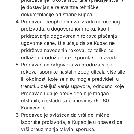
pridržavanje rokova isporuke (predaje stvari)
je dostavljanje relevantne tehničke
dokumentacije od strane Kupca.
Prodavcu, neophodnih za izradu naručenog
proizvoda, u dogovorenom roku, kao i
pridržavanje dogovorenih rokova plaćanja
ugovorne cene. U slučaju da se Kupac ne
pridržava navedenih rokova, za toliko se
odlaže i produžuje rok isporuke proizvoda.
Prodavac ne odgovora za produžavanje
rokova isporuke nastalih zbog uticaja više sile
ili okolnosti koje se nisu mogle predvideti u
trenutku zaključivanja ugovora, odnosno koje
Prodavac i da je predvideo nije mogao
otkloniti, u skladu sa članovims 79 i 80
Konvencije.
Prodavac je ovlašćen da vrši delimične
isporuke proizvoda, a Kupac je u obavezi da
vrši preuzimanje takvih isporuka.