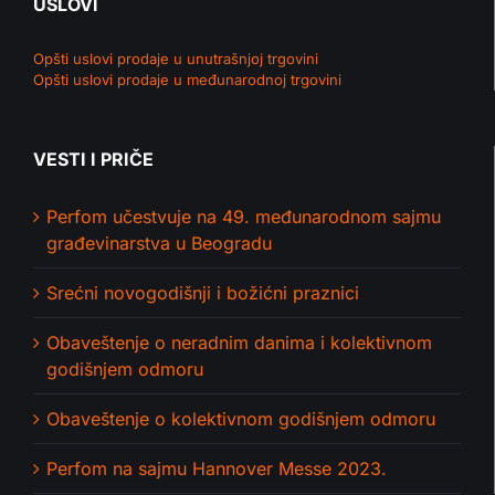
USLOVI
Opšti uslovi prodaje u unutrašnjoj trgovini
Opšti uslovi prodaje u međunarodnoj trgovini
VESTI I PRIČE
Perfom učestvuje na 49. međunarodnom sajmu
građevinarstva u Beogradu
Srećni novogodišnji i božićni praznici
Obaveštenje o neradnim danima i kolektivnom
godišnjem odmoru
Obaveštenje o kolektivnom godišnjem odmoru
Perfom na sajmu Hannover Messe 2023.