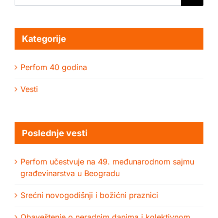
for:
Kategorije
Perfom 40 godina
Vesti
Poslednje vesti
Perfom učestvuje na 49. međunarodnom sajmu
građevinarstva u Beogradu
Srećni novogodišnji i božićni praznici
Obaveštenje o neradnim danima i kolektivnom