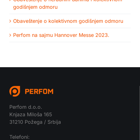
godišnjem odmoru
Obaveštenje o kolektivnom godišnjem odmoru
Perfom na sajmu Hannover Messe 2023.
Perfom d.o.o.
Knjaza Miloša 165
31210 Požega / Srbija
Telefoni: