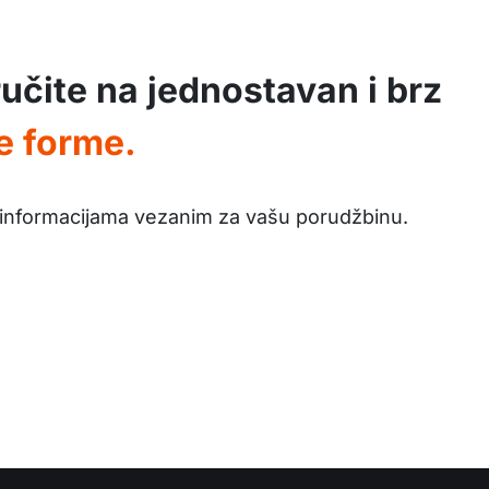
učite na jednostavan i brz
e forme.
informacijama vezanim za vašu porudžbinu.