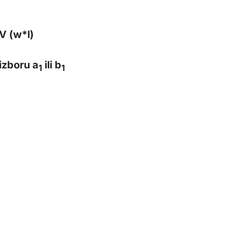
V (w*l)
izboru a
ili b
1
1