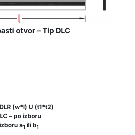
asti otvor – Tip DLC
DLR (w*l) U (t1*t2)
DLC – po izboru
izboru a
ili b
1
1