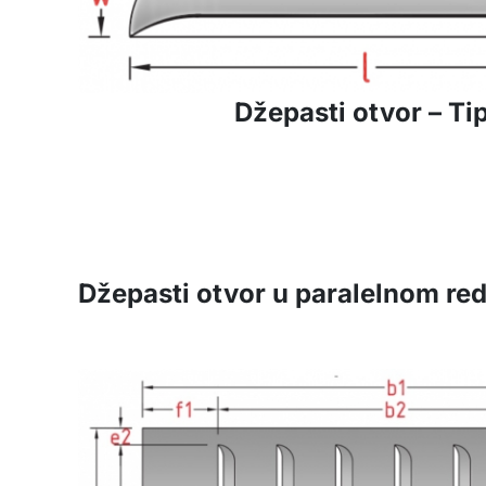
Džepasti otvor – Ti
Džepasti otvor u paralelnom re