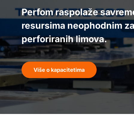
Perfom raspolaže savre
resursima neophodnim za 
perforiranih limova.
Više o kapacitetima