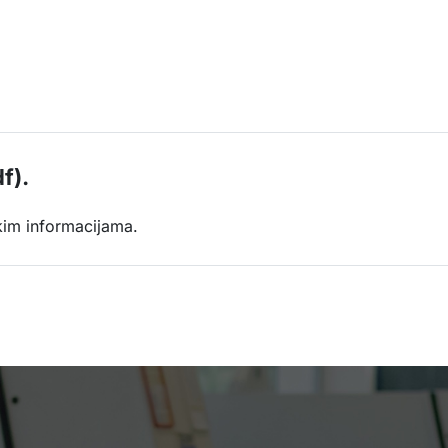
f).
kim informacijama.