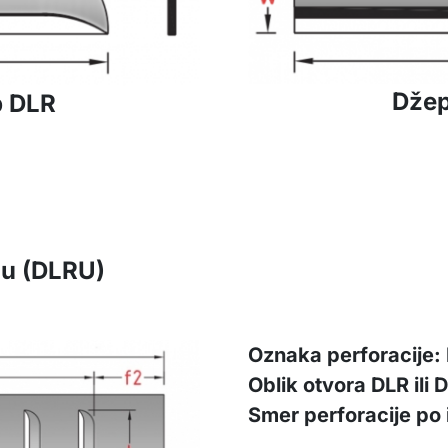
Džep
p DLR
du (DLRU)
Oznaka perforacije: 
Oblik otvora DLR ili 
Smer perforacije po 