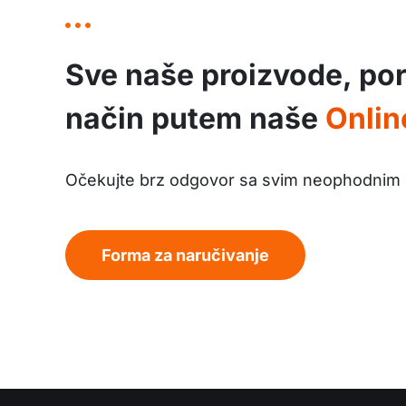
Sve naše proizvode, por
način putem naše
Onlin
Očekujte brz odgovor sa svim neophodnim 
Forma za naručivanje