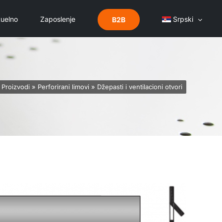
uelno
Zaposlenje
Srpski
B2B
»
Proizvodi
»
Perforirani limovi
»
Džepasti i ventilacioni otvori