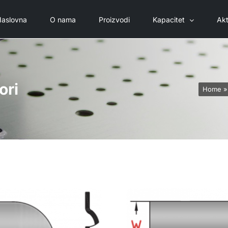
aslovna
O nama
Proizvodi
Kapacitet
Akt
ori
Home