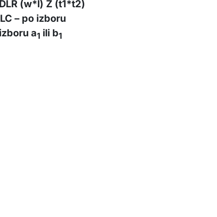
DLR (w*l) Z (t1*t2)
DLC – po izboru
izboru a
ili b
1
1