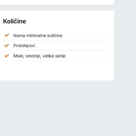
Količine
Nema minimalne količine
Prototipovi
Male, srednje, velike serije