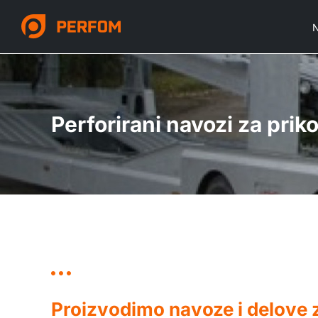
Skip
to
N
content
Perforirani navozi za priko
Proizvodimo navoze i delove 