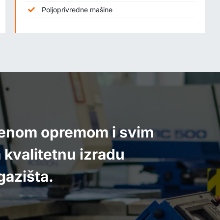
Poljoprivredne mašine
menom opremom i svim
kvalitetnu izradu
gazišta.