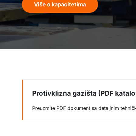
Više o kapacitetima
Protivklizna gazišta (PDF katalo
Preuzmite PDF dokument sa detaljnim tehnič