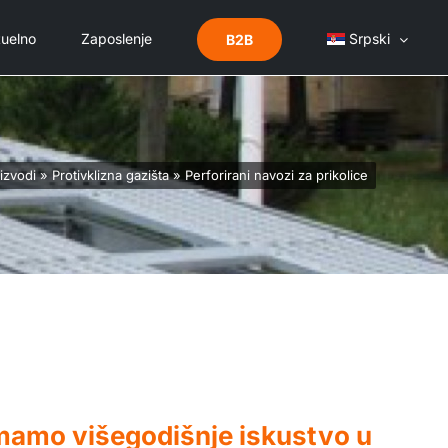
uelno
Zaposlenje
Srpski
B2B
izvodi
»
Protivklizna gazišta
»
Perforirani navozi za prikolice
mamo višegodišnje iskustvo u