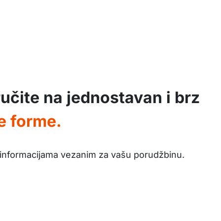
učite na jednostavan i brz
e forme.
informacijama vezanim za vašu porudžbinu.