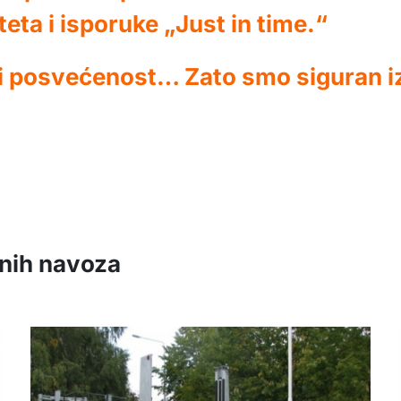
eta i isporuke „Just in time.“
i posvećenost… Zato smo siguran izb
znih navoza