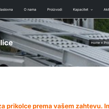
aslovna
O nama
Proizvodi
Kapacitet
Akt
lice
Home
»
Pro
za prikolce prema vašem zahtevu. I