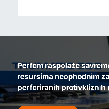
Perfom raspolaže savre
resursima neophodnim za 
perforiranih protivkliznih 