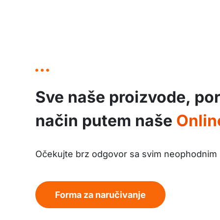
Sve naše proizvode, por
način putem naše
Onlin
Očekujte brz odgovor sa svim neophodnim 
Forma za naručivanje