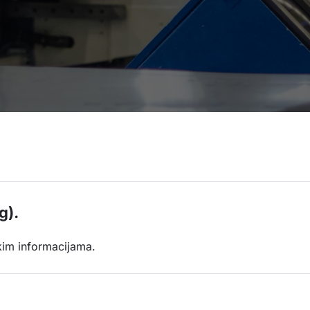
g).
kim informacijama.