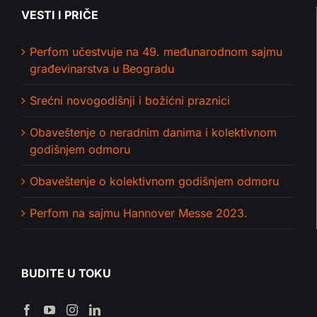
VESTI I PRIČE
Perfom učestvuje na 49. međunarodnom sajmu
građevinarstva u Beogradu
Srećni novogodišnji i božićni praznici
Obaveštenje o neradnim danima i kolektivnom
godišnjem odmoru
Obaveštenje o kolektivnom godišnjem odmoru
Perfom na sajmu Hannover Messe 2023.
BUDITE U TOKU