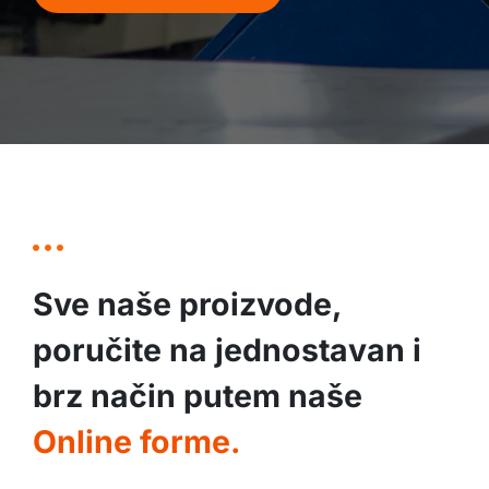
Sve naše proizvode,
poručite na jednostavan i
brz način putem naše
Online forme.