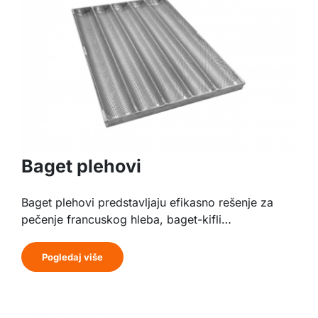
Baget plehovi
Baget plehovi predstavljaju efikasno rešenje za
pečenje francuskog hleba, baget-kifli…
Pogledaj više