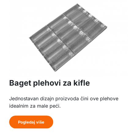
Baget plehovi za kifle
Jednostavan dizajn proizvoda čini ove plehove
idealnim za male peći.
Pogledaj više