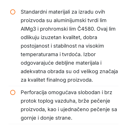
Standardni materijali za izradu ovih
proizvoda su aluminijumski tvrdi lim
AlMg3 i prohromski lim Č4580. Ovaj lim
odlikuju izuzetan kvalitet, dobra
postojanost i stabilnost na visokim
temperaturama i tvrdoća. Izbor
odgovarajuće debljine materijala i
adekvatna obrada su od velikog značaja
za kvalitet finalnog proizvoda.
Perforacija omogućava slobodan i brz
protok toplog vazduha, brže pečenje
proizvoda, kao i ujednačeno pečenje sa
gornje i donje strane.