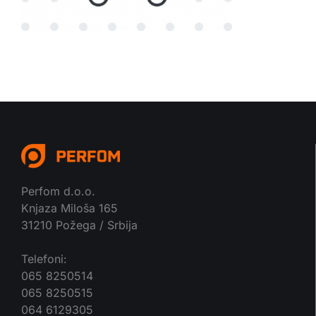
Perfom d.o.o.
Knjaza Miloša 165
31210 Požega / Srbija
Telefoni:
065 8250514
065 8250515
064 6129305