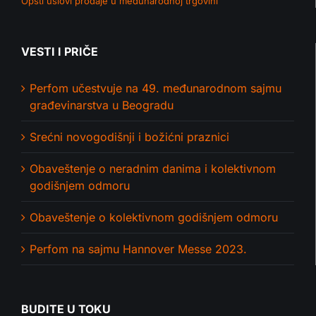
Opšti uslovi prodaje u međunarodnoj trgovini
VESTI I PRIČE
Perfom učestvuje na 49. međunarodnom sajmu
građevinarstva u Beogradu
Srećni novogodišnji i božićni praznici
Obaveštenje o neradnim danima i kolektivnom
godišnjem odmoru
Obaveštenje o kolektivnom godišnjem odmoru
Perfom na sajmu Hannover Messe 2023.
BUDITE U TOKU