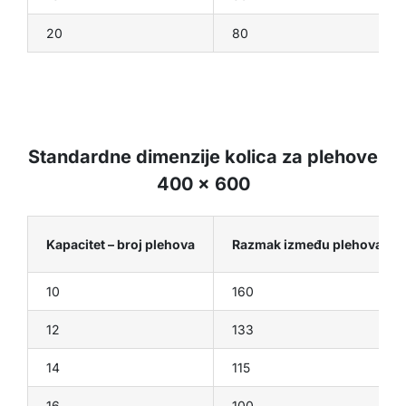
20
80
Standardne dimenzije kolica za plehove
400 x 600
Kapacitet – broj plehova
Razmak između plehova (m
10
160
12
133
14
115
16
100