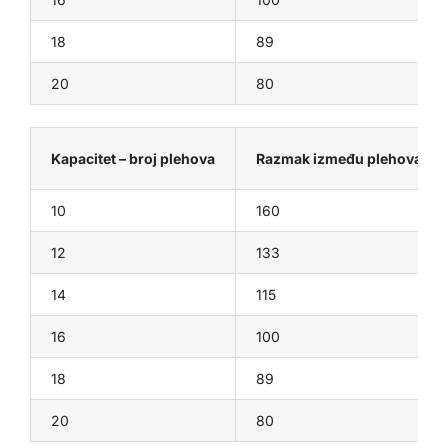
18
89
20
80
Kapacitet – broj plehova
Razmak između plehova (m
10
160
12
133
14
115
16
100
18
89
20
80